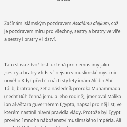
Začínám islámským pozdravem
Assalámu alejkum
, což
je pozdravem míru pro všechny, sestry a bratry ve víře
a sestry i bratry v lidství.
Tato slova zdvořilosti určená pro nemuslimy jako
‚sestry a bratry v lidství‘ nejsou v muslimské mysli nic
nového.Když před čtrnácti sty lety imám Alí ibn Abí
Tálib, bratranec, zeť a následník proroka Muhammada
(nechť Bůh žehná jemu a jeho rodině), jmenoval Málika
ibn al-Aštara guvernérem Egypta, napsal pro něj list, ve
kterém nastínil hlavní pravidla vlády. Protože byl Egypt
provincií mnoha náboženství muslimského impéria, Alí