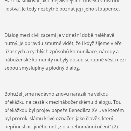
Hart klasifikoval jako ‚nejvlivnějšího člověka v historii
lidstva‘. Je tedy nezbytné poznat jej i jeho stoupence.
Dialog mezi civilizacemi je v dnešní době naléhavě
nutný. Je opravdu smutné vidět, že i když žijeme v éře
úžasných a rychlých způsobů komunikace, národy a
náboženské komunity nebyly dosud schopné vést mezi
sebou smysluplný a plodný dialog.
Bohužel jsme nedávno znovu narazili na velkou
překážku na cestě k mezináboženskému dialogu. Tou
překážkou byl projev papeže Benedikta XVI., ve kterém
byl prorok islámu křivě označen jako člověk, který
nepřinesl nic jiného než ‚zlo a nehumánní učení.‘ (2)