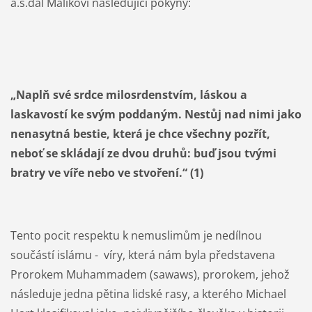
a.s.dal Málikovi následující pokyny:
„Naplň své srdce milosrdenstvím, láskou a
laskavostí ke svým poddaným. Nestůj nad nimi jako
nenasytná bestie, která je chce všechny pozřít,
neboť se skládají ze dvou druhů: buď jsou tvými
bratry ve víře nebo ve stvoření.“ (1)
Tento pocit respektu k nemuslimům je nedílnou
součástí islámu -
víry, která nám byla představena
Prorokem Muhammadem (sawaws), prorokem, jehož
následuje jedna pětina lidské rasy, a kterého Michael