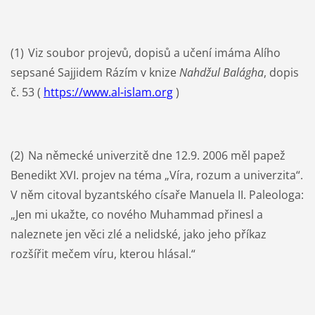
(1)
Viz soubor projevů, dopisů a učení imáma Alího
sepsané Sajjidem Rázím v knize
Nahdžul Balágha
, dopis
č. 53 (
https://www.al-islam.org
)
(2)
Na německé univerzitě dne 12.9. 2006 měl papež
Benedikt XVI. projev na téma „Víra, rozum a univerzita“.
V něm citoval byzantského císaře Manuela II. Paleologa:
„Jen mi ukažte, co nového Muhammad přinesl a
naleznete jen věci zlé a nelidské, jako jeho příkaz
rozšířit mečem víru, kterou hlásal.“