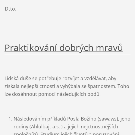
2)
Dtto.
Praktikování dobrých mravů
Lidská duše se potřebuje rozvíjet a vzdělávat, aby
získala nejlepší ctnosti a vyhýbala se špatnostem. Toho
lze dosáhnout pomocí následujících bodů:
Následováním příkladů Posla Božího (sawaws), jeho
rodiny (Ahlulbajt a.s. ) a jejich nejctnostnějších
společníků. Studium jejich životů a posuzování