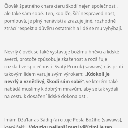
Člověk špatného charakteru škodí nejen společnosti,
ale také sám sobě. Ten, kdo lže, šíří nespravedlnost,
pomlouvá, je plný nenávisti a zrazuje jiné, rozhodně
ztrácí respekt a důvěru ostatních a lidé se mu vyhýbají.
Nevrlý člověk se také vystavuje božímu hněvu a lidské
averzi, protože způsobuje zkaženost a rozšiřuje
rozklad ve společnosti. Svatý Prorok (sawaws) nás proti
takovým lidem varuje svým výrokem:
„Kdokoli je
nevrlý a vznětlivý, škodí sám sobě“
, ve kterém také
nabádá muslimy k dobrým mravům, aby se tak vydali
na cestu k dosažení lidské dokonalosti.
Imám Dža’far as-Sádiq (a) cituje Posla Božího (sawaws),
který řekl:
„Vskutku nejlepší mezi věřícími je ten,