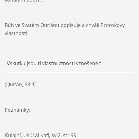
Bůh ve Svatém Qur’ánu popisuje a chválí Prorokovy
vlastnosti:
„Vskutku jsou ti vlastní ctnosti vznešené.“
(Qur’án, 68:4)
Poznámky:
1)
Kulajní, Usúl al Káfí, sv.2, str 99