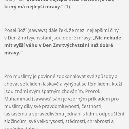
který má nejlepší mravy.“
(1)
Posel Boží (sawaws) dále řekl, že mezi nejlepšími činy
v Den Zmrtvýchvstání jsou dobré mravy: „
Nic nebude
mít vyšší váhu v Den Zmrtvýchvstání než dobré
mravy.“
Pro muslimy je povinné zdokonalovat své způsoby a
chovat se k lidem laskavě a vyhýbat se těm lidem, kteží
jsou známí svým špatným chováním. Prorok
Muhammad (sawaws) sám je vzorným příkladem pro
muslimy díky své pravdomluvnosti, čestnosti,
laskavému a spravedlivému jednání s lidmi, odpouštění
zločincům, své velkorysosti, stědrosti, chrabrosti a
konáním dobra.