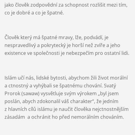
jako člověk zodpovědní za schopnost rozlišit mezi tím,
co je dobré a co je špatné.
Člověk který má špatné mravy, lže, podvádí, je
nespravedlivý a pokrytecký je horší než zvíře a jeho
existence ve společnosti je nebezpečím pro ostatní lidi.
Islám učí nás, lidské bytosti, abychom žili život morální
a ctnostný a vyhýbali se špatnému chování. Svatý
Prorok (sawaw) vysvětluje svým výrokem „byl jsem
poslán, abych zdokonalil váš charakter“, že jedním
z hlavních cílů islámu je naučit člověka nejctnostnějším
zásadám
a ochránit ho před nemorálním chováním.