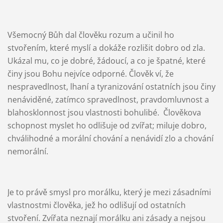
Všemocný Bůh dal člověku rozum a učinil ho
stvořením, které myslí a dokáže rozlišit dobro od zla.
Ukázal mu, co je dobré, žádoucí, a co je špatné, které
činy jsou Bohu nejvíce odporné. Člověk ví, že
nespravedlnost, lhaní a tyranizování ostatních jsou činy
nenáviděné, zatímco spravedlnost, pravdomluvnost a
blahosklonnost jsou vlastnosti bohulibé.
Člověkova
schopnost myslet ho odlišuje od zvířat; miluje dobro,
chválihodné a morální chování a nenávidí zlo a chování
nemorální.
Je to právě smysl pro morálku, který je mezi zásadními
vlastnostmi člověka, jež ho odlišují od ostatních
stvoření. Zvířata neznají morálku ani zásady a nejsou