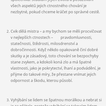
všech aspektů jejich ctnostného chování je
nezbytné, pokud chceme kráčet po správné cestě.
Cvik dělá mistra – a my bychom se měli procvičovat
v nejlepších ctnostech –
pravdomluvnosti,
statečnosti, štědrosti, milosdrenství a
dobročinnosti. Když někdo opakovaně činí dobré
skutky a je zásadový, toto chování se bezpochyby
stane zvykem, a kdokoli koná zlo a má špatné
vlastnosti, jako je pokrytectví, lhaní a podvádění, je
přijme do takové míry, že přestane vnímat jejich
odpornost a škodu, kterou působí.
Vyhýbání se lidem se špatnou morálkou a nebrat si
je za přátele, protože vyhýbání se takovým lidem