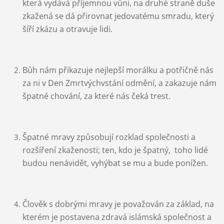
která vydává příjemnou vůni, na druhé straně duše
zkažená se dá přirovnat jedovatému smradu, který
šíří zkázu a otravuje lidi.
Bůh nám přikazuje nejlepší morálku a potřičně nás
za ni v Den Zmrtvýchvstání odmění, a zakazuje nám
špatné chování, za které nás čeká trest.
Špatné mravy způsobují rozklad společnosti a
rozšíření zkaženosti; ten, kdo je špatný,
toho lidé
budou nenávidět, vyhýbat se mu a bude ponížen.
Člověk s dobrými mravy je považován za základ, na
kterém je postavena zdravá islámská společnost a